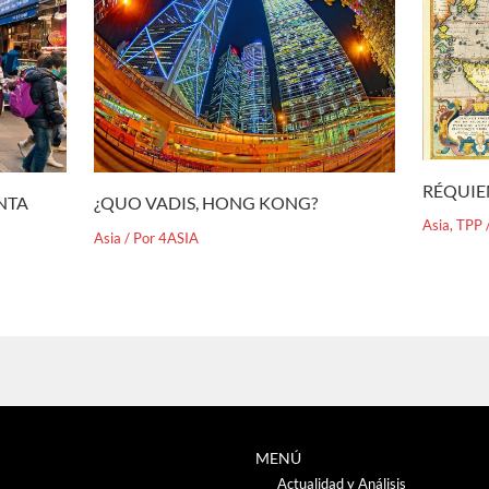
RÉQUIE
¿QUO VADIS, HONG KONG?
ENTA
Asia
,
TPP
Asia
/ Por
4ASIA
MENÚ
Actualidad y Análisis