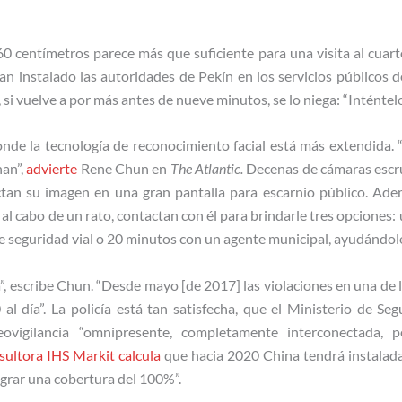
60 centímetros parece más que suficiente para una visita al cuart
n instalado las autoridades de Pekín en los servicios públicos d
y, si vuelve a por más antes de nueve minutos, se lo niega: “Inténtel
onde la tecnología de reconocimiento facial está más extendida. “
nan”,
advierte
Rene Chun en
The Atlantic.
Decenas de cámaras escru
ctan su imagen en una gran pantalla para escarnio público. Ade
, al cabo de un rato, contactan con él para brindarle tres opciones
 seguridad vial o 20 minutos con un agente municipal, ayudándole a
”, escribe Chun. “Desde mayo [de 2017] las violaciones en una de l
l día”. La policía está tan satisfecha, que el Ministerio de Se
ovigilancia “omnipresente, completamente interconectada,
sultora IHS Markit calcula
que hacia 2020 China tendrá instalada
grar una cobertura del 100%”.