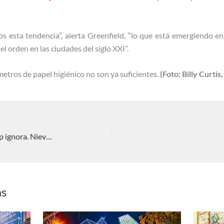
 esta tendencia”, alerta Greenfield, “lo que está emergiendo en
l orden en las ciudades del siglo XXI”.
ímetros de papel higiénico no son ya suficientes.
(Foto: Billy Curtis,
Los efectos de sus medidas que Trump ignora. Nieves C. Pérez Rodríguez
as