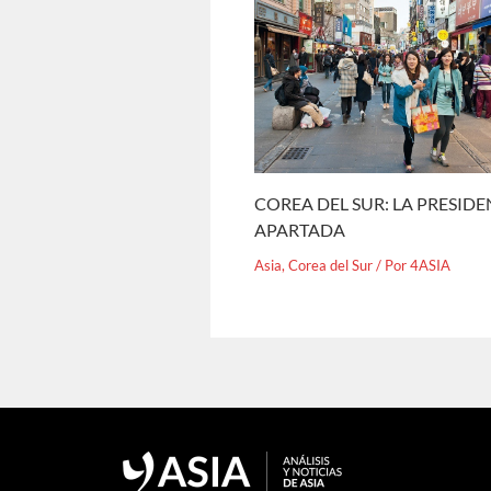
COREA DEL SUR: LA PRESID
APARTADA
Asia
,
Corea del Sur
/ Por
4ASIA