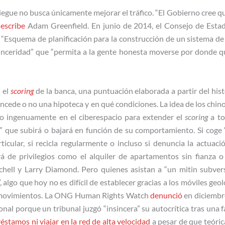
egue no busca únicamente mejorar el tráfico. “El Gobierno cree q
,
escribe
Adam Greenfield. En junio de 2014, el Consejo de Estad
“Esquema de planificación para la construcción de un sistema de 
sinceridad” que “permita a la gente honesta moverse por donde qu
 el
scoring
de la banca, una puntuación elaborada a partir del hist
concede o no una hipoteca y en qué condiciones. La idea de los chin
o ingenuamente en el ciberespacio para extender el
scoring
a to
” que subirá o bajará en función de su comportamiento. Si coge “
ticular, si recicla regularmente o incluso si denuncia la actuac
rá de privilegios como el alquiler de apartamentos sin fianza o
ell y Larry Diamond. Pero quienes asistan a “un mitin subversi
 algo que hoy no es difícil de establecer gracias a los móviles geolo
 movimientos. La ONG Human Rights Watch
denunció
en diciembre
nal porque un tribunal juzgó “insincera” su autocrítica tras una fa
éstamos ni viajar en la red de alta velocidad
a pesar de que teóri