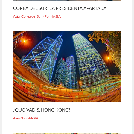
COREA DEL SUR: LA PRESIDENTA APARTADA
Asia
,
Corea del Sur
/ Por
4ASIA
¿QUO VADIS, HONG KONG?
Asia
/ Por
4ASIA