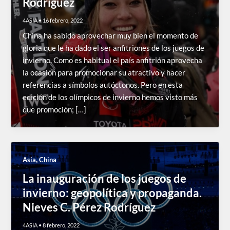
Rodríguez
4ASIA
•
16 febrero, 2022
China ha sabido aprovechar muy bien el momento de
gloria que le ha dado el ser anfitriones de los juegos de
invierno. Como es habitual el país anfitrión aprovecha
la ocasión para promocionar su atractivo y hacer
referencias a símbolos autóctonos. Pero en esta
edición de los olímpicos de invierno hemos visto más
que promoción; […]
,
Asia
China
La inauguración de los juegos de
invierno: geopolítica y propaganda.
Nieves C. Pérez Rodríguez
4ASIA
•
8 febrero, 2022