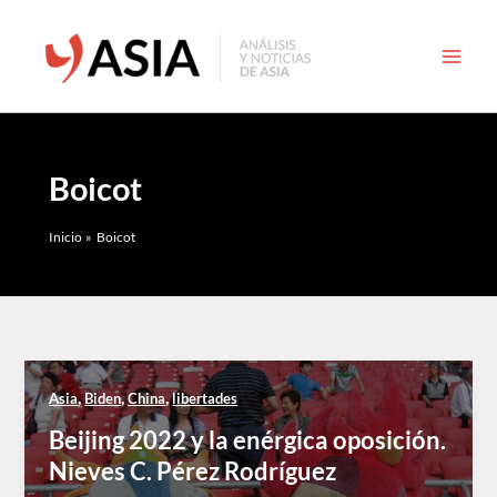
Ir
al
contenido
Boicot
Inicio
Boicot
,
,
,
Asia
Biden
China
libertades
Beijing 2022 y la enérgica oposición.
Nieves C. Pérez Rodríguez