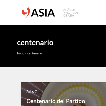
Ir
al
contenido
centenario
Inicio
centenario
,
Asia
China
Centenario del Partido