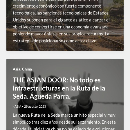
crecimiento económico con fuerte componente
tecnológica, las sanciones tecnológicas de Estados
Unidos suponen para el gigante asiático alcanzar el
objetivo de convertirse en una economía avanzada
poniendo mayor énfasis en sus propios recursos. La
estrategia de posicionarse como actor clave
,
Asia
China
THE ASIAN DOOR: No todo es
infraestructuras en la Ruta de la
Seda. Águeda Parra.
4ASIA
•
29 agosto, 2023
La nueva Ruta de la Seda marca un hito especial y muy
simbólico tras diez años desde su lanzamiento. En esta
década, la iniciativa china no ha dejado de evolucionar,