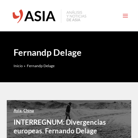
Ir
al
contenido
Fernandp Delage
Inicio
Fernandp Delage
,
Asia
China
INTERREGNUM: Divergencias
europeas. Fernando Delage