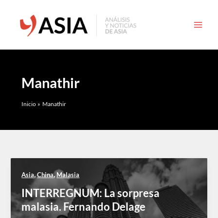
Ir
al
contenido
Manathir
Inicio
Manathir
,
,
Asia
China
Malasia
INTERREGNUM: La sorpresa
malasia. Fernando Delage