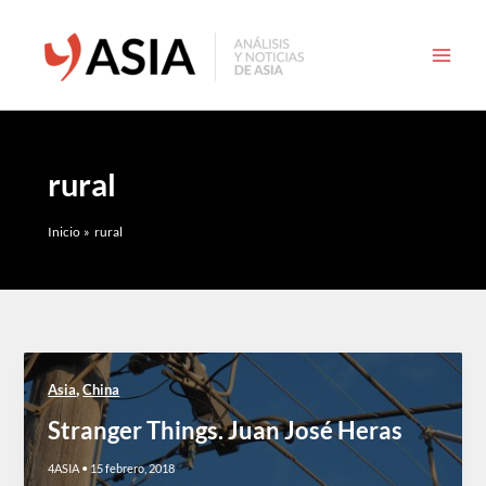
Ir
al
contenido
rural
Inicio
rural
,
Asia
China
Stranger Things. Juan José Heras
4ASIA
•
15 febrero, 2018