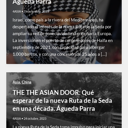
Águeda Parra
4ASIA
•
7 noviembre, 2023
Israel, como país a la rivera del Mediterráneo, ha
despertado el interés de la nueva Ruta de la Seda por
ampliar su red de conectividad exterior hacia Europa.
La inversión en el puerto de contenedores de Haifa en
septiembre de 2021, con capacidad para albergar
1.000 barcos, y con una concesión de 25 años a […]
,
Asia
China
THE THE ASIAN DOOR: Qué
esperar de la nueva Ruta de la Seda
en una década. Águeda Parra
4ASIA
•
24 octubre, 2023
La nueva Ruta de la Seda toma impulso para iniciar una