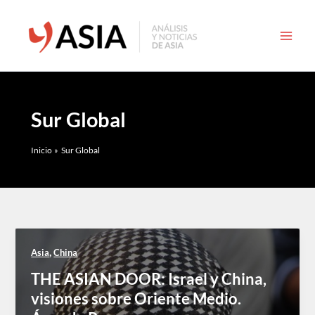
Ir
al
contenido
Sur Global
Inicio
Sur Global
,
Asia
China
THE ASIAN DOOR: Israel y China,
visiones sobre Oriente Medio.