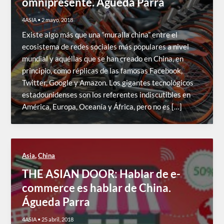
omnipresente. Águeda Parra
4ASIA
•
2 mayo, 2018
Existe algo más que una “muralla china” entre el
ecosistema de redes sociales más populares a nivel
mundial y aquéllas que se han creado en China, en
principio, como réplicas de las famosas Facebook,
Twitter, Google y Amazon. Los gigantes tecnológicos
estadounidenses son los referentes indiscutibles en
América, Europa, Oceanía y África, pero no es […]
,
Asia
China
THE ASIAN DOOR: Hablar de e-
commerce es hablar de China.
Águeda Parra
4ASIA
•
25 abril, 2018