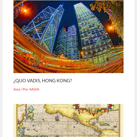
¿QUO VADIS, HONG KONG?
Asia
/ Por
4ASIA