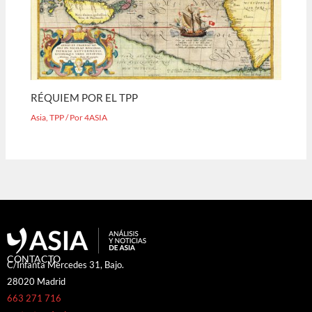
RÉQUIEM POR EL TPP
Asia
,
TPP
/ Por
4ASIA
CONTACTO
C/Infanta Mercedes 31, Bajo.
28020 Madrid
663 271 716