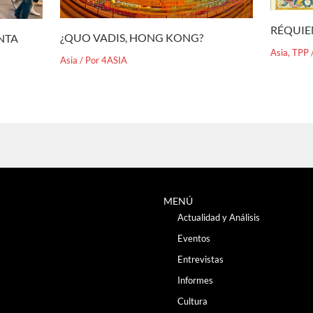
RÉQUIE
¿QUO VADIS, HONG KONG?
ENTA
Asia
,
TPP
Asia
/ Por
4ASIA
MENÚ
Actualidad y Análisis
Eventos
Entrevistas
Informes
Cultura