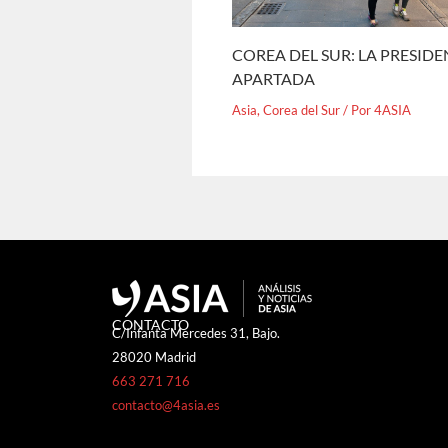
COREA DEL SUR: LA PRESID
APARTADA
Asia
,
Corea del Sur
/ Por
4ASIA
CONTACTO
C/Infanta Mercedes 31, Bajo.
28020 Madrid
663 271 716
contacto@4asia.es