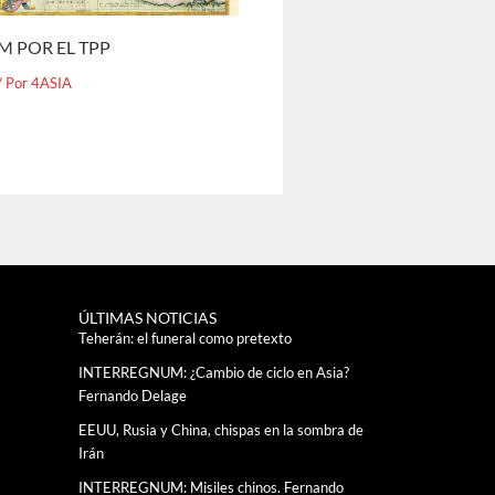
M POR EL TPP
/ Por
4ASIA
ÚLTIMAS NOTICIAS
Teherán: el funeral como pretexto
INTERREGNUM: ¿Cambio de ciclo en Asia?
Fernando Delage
EEUU, Rusia y China, chispas en la sombra de
Irán
INTERREGNUM: Misiles chinos. Fernando