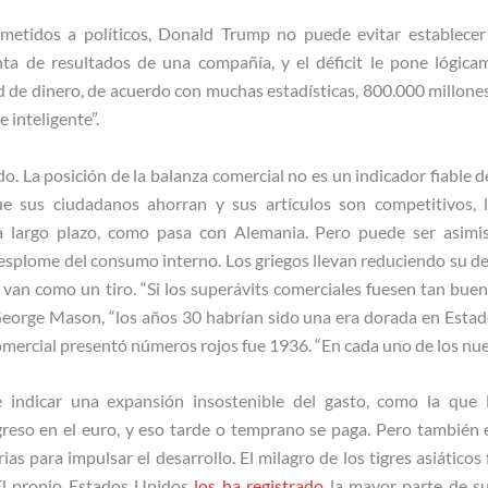
metidos a políticos, Donald Trump no puede evitar establecer
nta de resultados de una compañía, y el déficit le pone lógica
de dinero, de acuerdo con muchas estadísticas, 800.000 millones
 inteligente”.
ado. La posición de la balanza comercial no es un indicador fiable 
e sus ciudadanos ahorran y sus artículos son competitivos,
 a largo plazo, como pasa con Alemania. Pero puede ser asimi
esplome del consumo interno. Los griegos llevan reduciendo su de
e van como un tiro. “Si los superávits comerciales fuesen tan bue
George Mason, “los años 30 habrían sido una era dorada en Estados
mercial presentó números rojos fue 1936. “En cada uno de los nuev
e indicar una expansión insostenible del gasto, como la que 
greso en el euro, y eso tarde o temprano se paga. Pero también e
as para impulsar el desarrollo. El milagro de los tigres asiátic
 El propio Estados Unidos
los ha registrado
la mayor parte de su