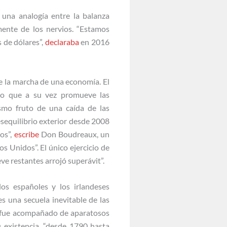
 una analogía entre la balanza
mente de los nervios. “Estamos
 de dólares”,
declaraba
en 2016
de la marcha de una economía. El
 lo que a su vez promueve las
smo fruto de una caída de las
sequilibrio exterior desde 2008
nos”,
escribe
Don Boudreaux, un
 Unidos”. El único ejercicio de
e restantes arrojó superávit”.
los españoles y los irlandeses
s una secuela inevitable de las
os fue acompañado de aparatosos
 existencia, “desde 1790 hasta