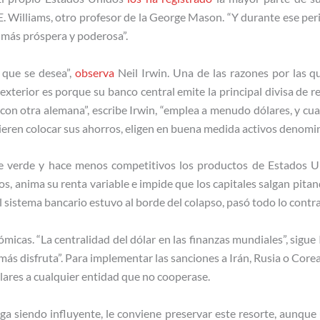
. Williams, otro profesor de la George Mason. “Y durante ese pe
a más próspera y poderosa”.
 que se desea”,
observa
Neil Irwin. Una de las razones por las 
xterior es porque su banco central emite la principal divisa de 
on otra alemana”, escribe Irwin, “emplea a menudo dólares, y cu
eren colocar sus ahorros, eligen en buena medida activos denomin
te verde y hace menos competitivos los productos de Estados U
jos, anima su renta variable e impide que los capitales salgan pita
 sistema bancario estuvo al borde del colapso, pasó todo lo contra
micas. “La centralidad del dólar en las finanzas mundiales”, sigue 
ás disfruta”. Para implementar las sanciones a Irán, Rusia o Corea
ólares a cualquier entidad que no cooperase.
ga siendo influyente, le conviene preservar este resorte, aunque