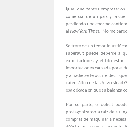
Igual que tantos empresarios 
comercial de un país y la cue
perdiendo una enorme cantidad 
al
New York Times.
“No me parece
Se trata de un temor injustific
superávit puede deberse a qu
exportaciones y el bienestar
importaciones causada por el d
y a nadie se le ocurre decir qu
catedrático de la Universidad 
esa década en que su balanza co
Por su parte, el déficit pued
protagonizaron a raíz de su in
compras de maquinaria necesari
déficits por cuenta corriente.