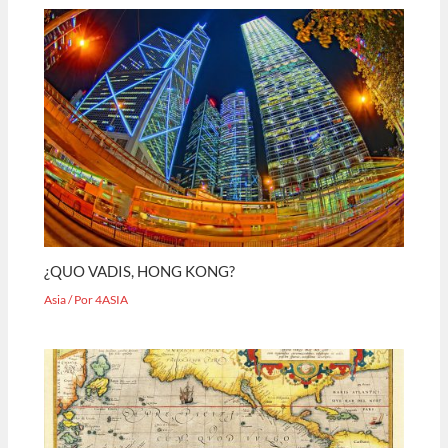
¿QUO VADIS, HONG KONG?
Asia
/ Por
4ASIA