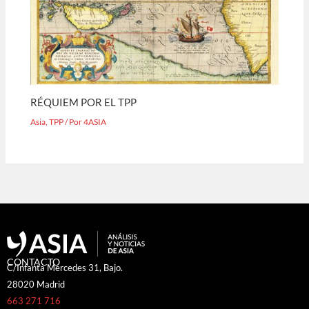
RÉQUIEM POR EL TPP
Asia
,
TPP
/ Por
4ASIA
CONTACTO
C/Infanta Mercedes 31, Bajo.
28020 Madrid
663 271 716