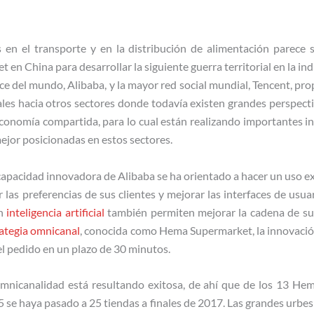
 en el transporte y en la distribución de alimentación parece s
t en China para desarrollar la siguiente guerra territorial en la ind
 del mundo, Alibaba, y la mayor red social mundial, Tencent, pro
ales hacia otros sectores donde todavía existen grandes perspectiva
economía compartida, para lo cual están realizando importantes i
ejor posicionadas en estos sectores.
capacidad innovadora de Alibaba se ha orientado a hacer un uso ext
las preferencias de sus clientes y mejorar las interfaces de usua
en
inteligencia artificial
también permiten mejorar la cadena de sum
ategia omnicanal
, conocida como Hema Supermarket, la innovació
l pedido en un plazo de 30 minutos.
omnicanalidad está resultando exitosa, de ahí que de los 13 He
 se haya pasado a 25 tiendas a finales de 2017. Las grandes urbes