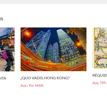
as
RÉQUIE
¿QUO VADIS, HONG KONG?
ENTA
Asia
,
TPP
Asia
/ Por
4ASIA