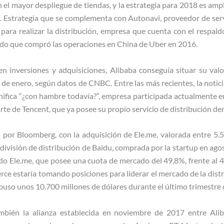
n el mayor despliegue de tiendas, y la estrategia para 2018 es ampli
s. Estrategia que se complementa con Autonavi, proveedor de serv
 para realizar la distribución, empresa que cuenta con el respald
do que compró las operaciones en China de Uber en 2016.
n inversiones y adquisiciones, Alibaba conseguía situar su va
de enero, según datos de CNBC. Entre las más recientes, la noticia
gnifica “¿con hambre todavía?”, empresa participada actualmente 
arte de Tencent, que ya posee su propio servicio de distribución
 por Bloomberg, con la adquisición de Ele.me, valorada entre 5.5
 división de distribución de Baidu, comprada por la startup en ag
do Ele.me, que posee una cuota de mercado del 49,8%, frente al
rce estaría tomando posiciones para liderar el mercado de la dist
puso unos 10.700 millones de dólares durante el último trimestre
ambién la alianza establecida en noviembre de 2017 entre Ali