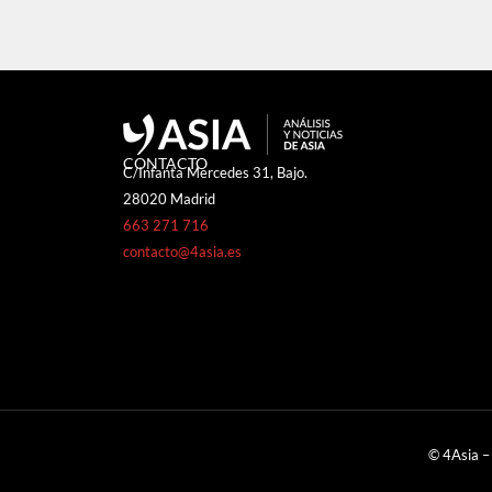
CONTACTO
C/Infanta Mercedes 31, Bajo.
28020 Madrid
663 271 716
contacto@4asia.es
© 4Asia –