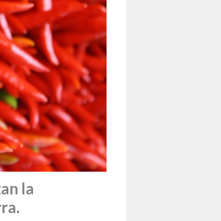
an la
ra.