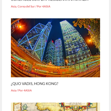
Asia
,
Corea del Sur
/ Por
4ASIA
¿QUO VADIS, HONG KONG?
Asia
/ Por
4ASIA