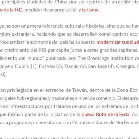
 principales ciudades de China por ser centros de atracción de
o de la I+D
, medidas de avance social y
turismo
.
ya no son una mera referencia cultural e histórica, sino que se h
rsión extranjera, haciendo que se desarrollen como centros econ
 Modernizar la economía del país ha supuesto
modernizar sus ciu
 crecimiento del PIB per cápita junto a otras grandes capitales
imiento del mundo” publicado por The Brookings Institution d
cluye a Dublín (1), Fuzhou (2), Tianjin (3), San José (4), Chengdu (5
10).
ión privilegiada en el estrecho de Taiwán, dentro de la Zona Econ
ncipales
hub
regionales y nacionales a nivel de comercio. El desarr
ón en infraestructuras por tratarse de uno de los extremos de los 
ue forman parte de la iniciativa de la
nueva Ruta de la Seda
. As
cias a programas universitarios con 26 universidades de Norteamér
an se encuentra Fuzhou, una de las metrópolis de referencia al e