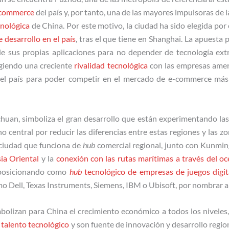
commerce
del país y, por tanto, una de las mayores impulsoras de 
cnológica
de China. Por este motivo, la ciudad ha sido elegida po
 desarrollo en el país
, tras el que tiene en Shanghai. La apuesta 
le sus propias aplicaciones para no depender de tecnología extr
rgiendo una creciente
rivalidad tecnológica
con las empresas amer
n el país para poder competir en el mercado de e-commerce más
huan, simboliza el gran desarrollo que están experimentando las 
 central por reducir las diferencias entre estas regiones y las z
ciudad que funciona de
hub
comercial regional, junto con Kunmin
ia Oriental
y la
conexión con las rutas marítimas a través del o
 posicionando como
hub
tecnológico de empresas de juegos digit
mo Dell, Texas Instruments, Siemens, IBM o Ubisoft, por nombrar a
olizan para China el crecimiento económico a todos los niveles,
,
talento tecnológico
y son fuente de innovación y desarrollo region