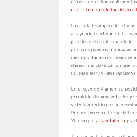
esfuerzo que han realizado las
espíritu emprendedor
,
desarroll
Las ciudades imperiales chinas 
atrayendo fuertemente la inve
grandes metrópolis mundiales.
primeros puestos mundiales por
metropolitanas con mejor rend
chinas, una clasificación que in
(8), Manila (9) y San Francisco (
En el caso de Xiamen, su posic
permitido situarse entre los pri
visto favorecido por la inversi
Puente Terrestre Euroasiático q
Xiamen por
atraer talento
, gra
También en la provincia de Fuji