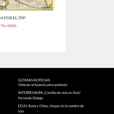
M POR EL TPP
/ Por
4ASIA
ÚLTIMAS NOTICIAS
Teherán: el funeral como pretexto
INTERREGNUM: ¿Cambio de ciclo en Asia?
Fernando Delage
EEUU, Rusia y China, chispas en la sombra de
Irán