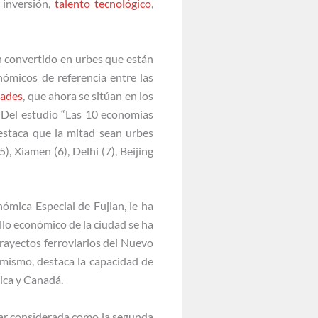
 inversión,
talento tecnológico
,
an convertido en urbes que están
ómicos de referencia entre las
dades
, que ahora se sitúan en los
. Del estudio “Las 10 economías
estaca que la mitad sean urbes
), Xiamen (6), Delhi (7), Beijing
ómica Especial de Fujian, le ha
ollo económico de la ciudad se ha
trayectos ferroviarios del Nuevo
imismo, destaca la capacidad de
ica y Canadá.
star considerada como la segunda