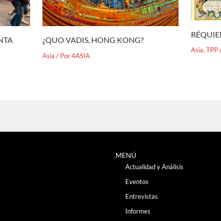
RÉQUIE
¿QUO VADIS, HONG KONG?
ENTA
Asia
,
TPP
Asia
/ Por
4ASIA
MENÚ
Actualidad y Análisis
Eventos
Entrevistas
Informes