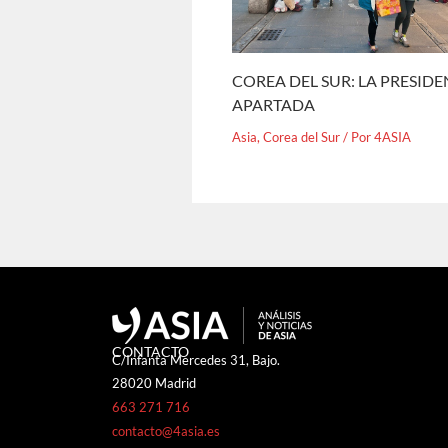
COREA DEL SUR: LA PRESID
APARTADA
Asia
,
Corea del Sur
/ Por
4ASIA
CONTACTO
C/Infanta Mercedes 31, Bajo.
28020 Madrid
663 271 716
contacto@4asia.es