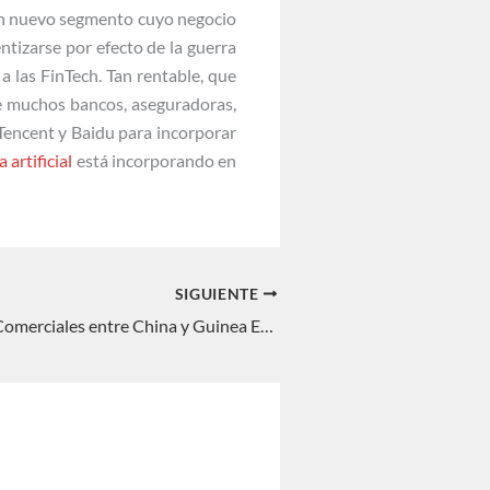
un nuevo segmento cuyo negocio
tizarse por efecto de la guerra
a las FinTech. Tan rentable, que
e muchos bancos, aseguradoras,
Tencent y Baidu para incorporar
 artificial
está incorporando en
SIGUIENTE
Las Relaciones Comerciales entre China y Guinea Ecuatorial. Ángel Enríquez de Salamanca Ortiz