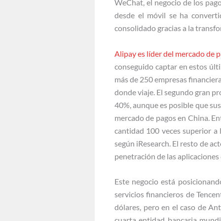
WeChat, el negocio de los pago
desde el móvil se ha convert
consolidado gracias a la transf
Alipay es líder del mercado de p
conseguido captar en estos últ
más de 250 empresas financieras
donde viaje. El segundo gran p
40%, aunque es posible que sus
mercado de pagos en China. Ent
cantidad 100 veces superior a 
según iResearch. El resto de act
penetración de las aplicacione
Este negocio está posicionando
servicios financieros de Tence
dólares, pero en el caso de Ant
cuarta entidad bancaria mund