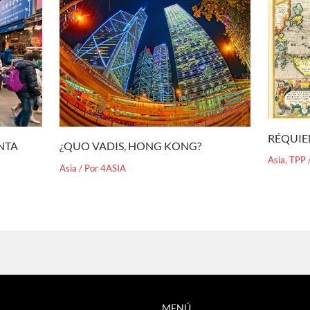
RÉQUIE
¿QUO VADIS, HONG KONG?
ENTA
Asia
,
TPP
Asia
/ Por
4ASIA
MENÚ