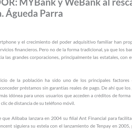
R: MYBank y WeBank al rescat
. Águeda Parra
rtphone y el crecimiento del poder adquisitivo familiar han prop
vicios financieros. Pero no de la forma tradicional, ya que los b
a las grandes corporaciones, principalmente las estatales, con es
iticio de la población ha sido uno de los principales factore
 conceder préstamos sin garantías reales de pago. De ahí que los 
más idónea para unos usuarios que acceden a créditos de forma má
 clic de distancia de su teléfono móvil.
ue Alibaba lanzara en 2004 su filial Ant Financial para facili
 Tencent siguiera su estela con el lanzamiento de Tenpay en 2005