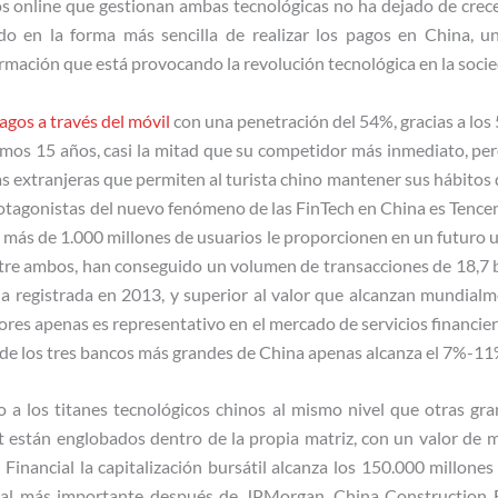
s online que gestionan ambas tecnológicas no ha dejado de crece
ido en la forma más sencilla de realizar los pagos en China, 
ormación que está provocando la revolución tecnológica en la socie
agos a través del móvil
con una penetración del 54%, gracias a los
imos 15 años, casi la mitad que su competidor más inmediato, pero
 extranjeras que permiten al turista chino mantener sus hábitos d
rotagonistas del nuevo fenómeno de las FinTech en China es Tencen
 más de 1.000 millones de usuarios le proporcionen en un futuro u
re ambos, han conseguido un volumen de transacciones de 18,7 b
la registrada en 2013, y superior al valor que alcanzan mundial
ores apenas es representativo en el mercado de servicios financier
s de los tres bancos más grandes de China apenas alcanza el 7%-1
 a los titanes tecnológicos chinos al mismo nivel que otras gra
nt están englobados dentro de la propia matriz, con un valor de
 Financial la capitalización bursátil alcanza los 150.000 millone
ial más importante después de JPMorgan, China Construction 