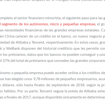
ompleto el sector financiero minorista, el siguiente paso para las 
el segmento de los autónomos, micro y pequeñas empresas
, el 
las necesidades financieras de las grandes empresas estatales. Ca
n China carecen de un crédito en el banco, un nuevo negocio 
dad de Alibaba y Tencent, respectivamente. En estos casos, grac
y WeBank disponen del historial crediticio que les permite co
er los préstamos, datos que los bancos no pueden conseguir y una 
 37% del total de préstamos que conceden las grandes corporacio
ónomo o pequeña empresa puede acceder online a los créditos d
que han elegido unos 9,78 millones de pequeños empresarios, ac
dólares, sólo hasta finales de septiembre de 2018, según la pr
 fallidos. Por su parte, Tencent seguía la estela de Alibaba ex
 a finales de 2017, aunque disponible únicamente en determinad