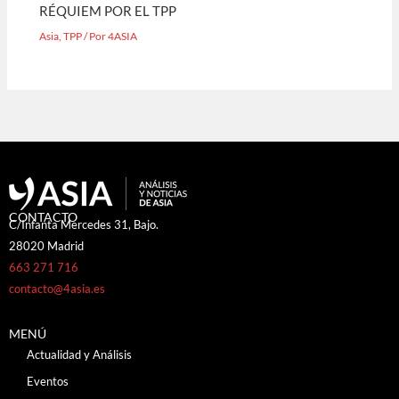
RÉQUIEM POR EL TPP
Asia
,
TPP
/ Por
4ASIA
CONTACTO
C/Infanta Mercedes 31, Bajo.
28020 Madrid
663 271 716
contacto@4asia.es
MENÚ
Actualidad y Análisis
Eventos