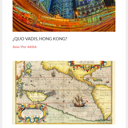
¿QUO VADIS, HONG KONG?
Asia
/ Por
4ASIA