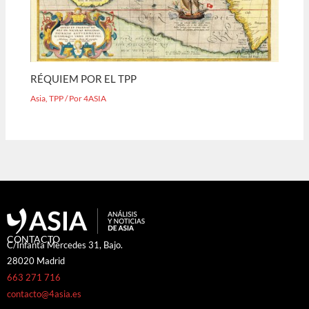
RÉQUIEM POR EL TPP
Asia
,
TPP
/ Por
4ASIA
CONTACTO
C/Infanta Mercedes 31, Bajo.
28020 Madrid
663 271 716
contacto@4asia.es