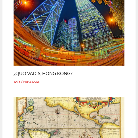
¿QUO VADIS, HONG KONG?
Asia
/ Por
4ASIA