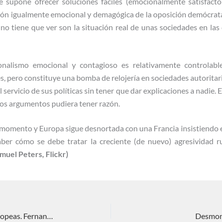
e supone ofrecer soluciones fáciles (emocionalmente satisfactor
ción igualmente emocional y demagógica de la oposición demócrat
 no tiene que ver son la situación real de unas sociedades en la
nalismo emocional y contagioso es relativamente controlabl
, pero constituye una bomba de relojería en sociedades autorita
servicio de sus políticas sin tener que dar explicaciones a nadie. 
s argumentos pudiera tener razón.
e momento y Europa sigue desnortada con una Francia insistiendo
ber cómo se debe tratar la creciente (de nuevo) agresividad r
amuel Peters, Flickr)
INTERREGNUM: Oportunidades europeas. Fernando Delage
Desmont