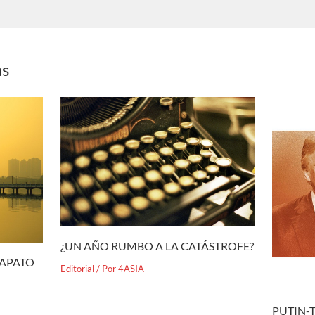
as
¿UN AÑO RUMBO A LA CATÁSTROFE?
ZAPATO
Editorial
/ Por
4ASIA
PUTIN-T