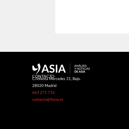
CONTACTO
C/Infanta Mercedes 31, Bajo.
28020 Madrid
663 271 716
contacto@4asia.es