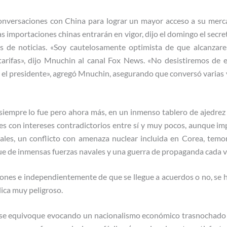
onversaciones con China para lograr un mayor acceso a su merca
as importaciones chinas entrarán en vigor, dijo el domingo el secr
s de noticias. «Soy cautelosamente optimista de que alcanzar
 tarifas», dijo Mnuchin al canal Fox News. «No desistiremos de 
 el presidente», agregó Mnuchin, asegurando que conversó varias v
, siempre lo fue pero ahora más, en un inmenso tablero de ajedrez
 con intereses contradictorios entre sí y muy pocos, aunque im
es, un conflicto con amenaza nuclear incluida en Corea, temore
ue de inmensas fuerzas navales y una guerra de propaganda cada v
iones e independientemente de que se llegue a acuerdos o no, se
ica muy peligroso.
 se equivoque evocando un nacionalismo económico trasnochado y