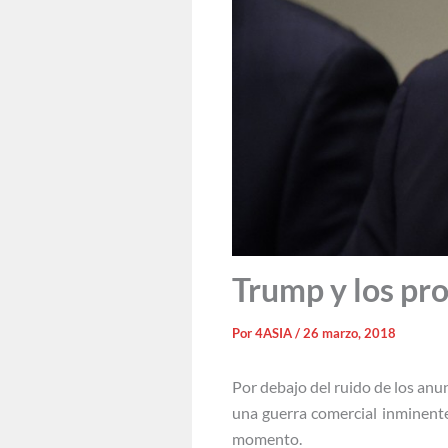
Trump y los pr
Por
4ASIA
/
26 marzo, 2018
Por debajo del ruido de los an
una guerra comercial inminente
momento.