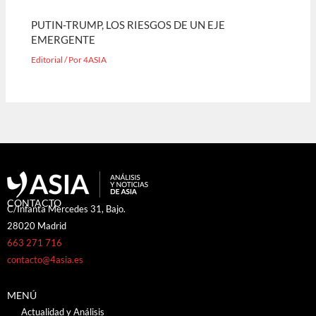
PUTIN-TRUMP, LOS RIESGOS DE UN EJE
EMERGENTE
Editorial
/ Por
4ASIA
CONTACTO
C/Infanta Mercedes 31, Bajo.
28020 Madrid
663 271 716
contacto@4asia.es
MENÚ
Actualidad y Análisis