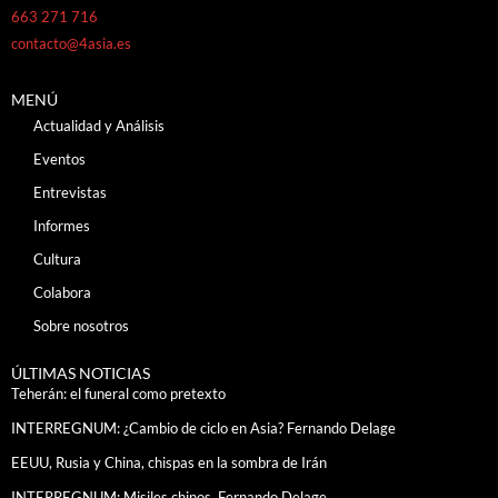
663 271 716
contacto@4asia.es
MENÚ
Actualidad y Análisis
Eventos
Entrevistas
Informes
Cultura
Colabora
Sobre nosotros
ÚLTIMAS NOTICIAS
Teherán: el funeral como pretexto
INTERREGNUM: ¿Cambio de ciclo en Asia? Fernando Delage
EEUU, Rusia y China, chispas en la sombra de Irán
INTERREGNUM: Misiles chinos. Fernando Delage