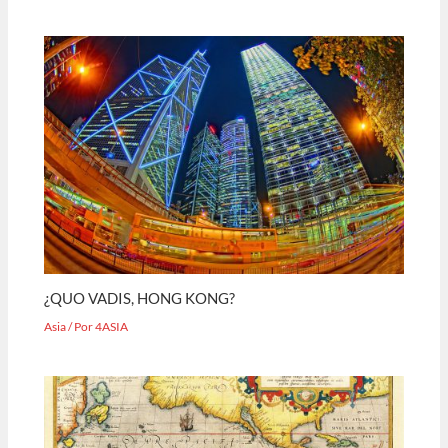
¿QUO VADIS, HONG KONG?
Asia
/ Por
4ASIA