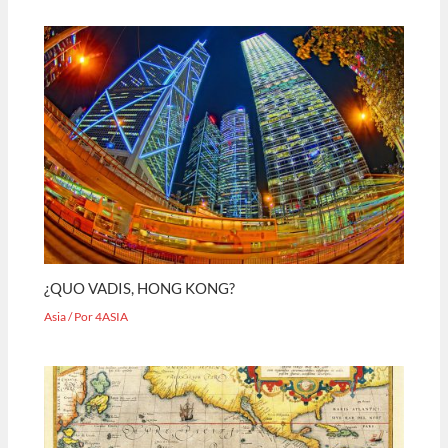
¿QUO VADIS, HONG KONG?
Asia
/ Por
4ASIA