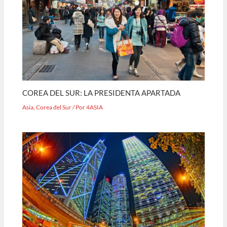
COREA DEL SUR: LA PRESIDENTA APARTADA
Asia
,
Corea del Sur
/ Por
4ASIA