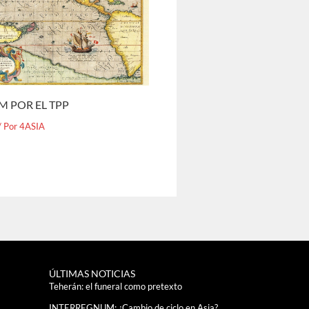
M POR EL TPP
/ Por
4ASIA
ÚLTIMAS NOTICIAS
Teherán: el funeral como pretexto
INTERREGNUM: ¿Cambio de ciclo en Asia?