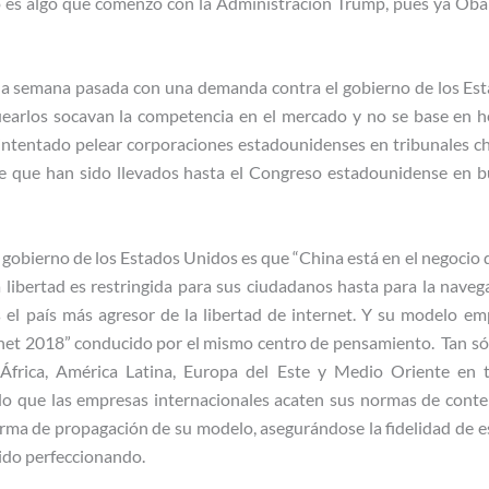
no es algo que comenzó con la Administración Trump, pues ya Ob
la semana pasada con una demanda contra el gobierno de los Est
arlos socavan la competencia en el mercado y no se base en h
ntentado pelear corporaciones estadounidenses en tribunales chi
de que han sido llevados hasta el Congreso estadounidense en b
gobierno de los Estados Unidos es que “China está en el negocio d
 libertad es restringida para sus ciudadanos hasta para la naveg
el país más agresor de la libertad de internet. Y su modelo emp
net 2018” conducido por el mismo centro de pensamiento. Tan só
África, América Latina, Europa del Este y Medio Oriente en t
do que las empresas internacionales acaten sus normas de conte
rma de propagación de su modelo, asegurándose la fidelidad de e
ido perfeccionando.