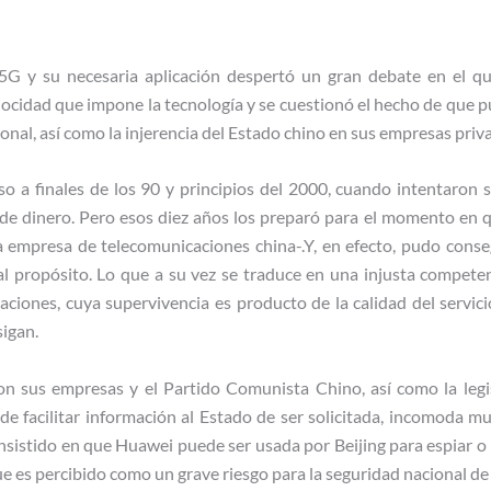
a 5G y su necesaria aplicación despertó un gran debate en el qu
elocidad que impone la tecnología y se cuestionó el hecho de que pu
onal, así como la injerencia del Estado chino en sus empresas priv
so a finales de los 90 y principios del 2000, cuando intentaron s
e dinero. Pero esos diez años los preparó para el momento en qu
empresa de telecomunicaciones china-.Y, en efecto, pudo conseg
al propósito. Lo que a su vez se traduce en una injusta compete
aciones, cuya supervivencia es producto de la calidad del servici
igan.
con sus empresas y el Partido Comunista Chino, así como la legi
de facilitar información al Estado de ser solicitada, incomoda m
insistido en que Huawei puede ser usada por Beijing para espiar o
ue es percibido como un grave riesgo para la seguridad nacional d