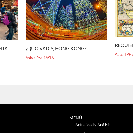
RÉQUIE
¿QUO VADIS, HONG KONG?
ENTA
Asia
,
TPP
Asia
/ Por
4ASIA
MENÚ
Actualidad y Análisis