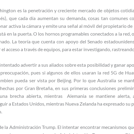
ington es la penetración y creciente mercado de objetos cotidia
glés), que cada día aumentan su demanda, cosas tan comunes co
nar activa la cámara y emite una señal al móvil del propietario de
stá en la puerta. O los hornos programables conectados a la red, o 
ionado. La teoría que cuenta con apoyo del Senado estadouniden
 el acceso a través de equipos, para estar investigando, rastreando
ntentado advertir a sus aliados sobre esta posibilidad y ganar apo
 preocupación, pues si algunos de ellos usaran la red 5G de Huawe
ambien pueda ser vista por Beijing. Por lo que Australia se ma
 hechas por Gran Bretaña, en sus primeras conclusiones prelimin
una brecha abierta, mientras Alemania se mantiene alerta,
guir a Estados Unidos, mientras Nueva Zelanda ha expresado su 
.
 de la Administración Trump. El intentar encontrar mecanismos que