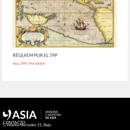
RÉQUIEM POR EL TPP
Asia
,
TPP
/ Por
4ASIA
CONTACTO
C/Infanta Mercedes 31, Bajo.