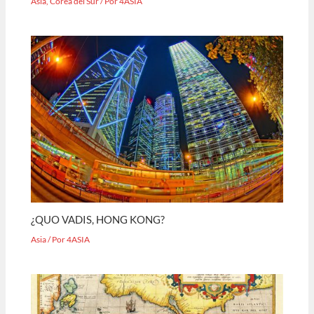
Asia
,
Corea del Sur
/ Por
4ASIA
¿QUO VADIS, HONG KONG?
Asia
/ Por
4ASIA