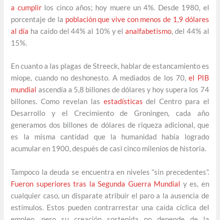
a cumplir
los cinco años; hoy muere un 4%. Desde 1980, el
porcentaje de la
población que vive con menos de 1,9 dólares
al día
ha caído del 44% al 10% y el
analfabetismo
, del 44% al
15%.
En cuanto a las plagas de Streeck, hablar de estancamiento es
miope, cuando no deshonesto. A mediados de los 70,
el PIB
mundial
ascendía a 5,8 billones de dólares y hoy supera los 74
billones. Como revelan las
estadísticas
del Centro para el
Desarrollo y el Crecimiento de Groningen, cada año
generamos dos billones de dólares de riqueza adicional, que
es la misma cantidad que la humanidad había logrado
acumular en 1900, después de casi cinco milenios de historia.
Tampoco la deuda se encuentra en niveles “sin precedentes”.
Fueron superiores tras la Segunda Guerra Mundial
y es, en
cualquier caso, un disparate atribuir el paro a la ausencia de
estímulos. Estos pueden contrarrestar una caída cíclica del
empleo, pero su creación sostenida no depende de la