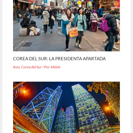
COREA DEL SUR: LA PRESIDENTA APARTADA
Asia
,
Corea del Sur
/ Por
4ASIA