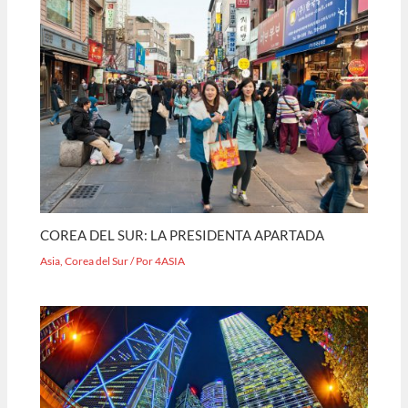
COREA DEL SUR: LA PRESIDENTA APARTADA
Asia
,
Corea del Sur
/ Por
4ASIA