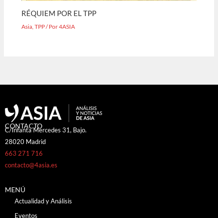
RÉQUIEM POR EL TPP
Asia
,
TPP
/ Por
4ASIA
CONTACTO
C/Infanta Mercedes 31, Bajo.
28020 Madrid
663 271 716
contacto@4asia.es
MENÚ
Actualidad y Análisis
Eventos