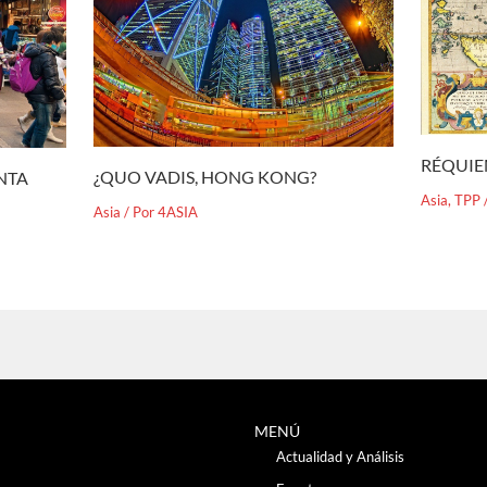
RÉQUIE
¿QUO VADIS, HONG KONG?
ENTA
Asia
,
TPP
Asia
/ Por
4ASIA
MENÚ
Actualidad y Análisis