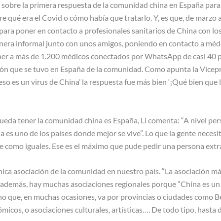
 sobre la primera respuesta de la comunidad china en España para 
e qué era el Covid o cómo había que tratarlo. Y, es que, de marzo 
para poner en contacto a profesionales sanitarios de China con lo
era informal junto con unos amigos, poniendo en contacto a médic
ner a más de 1.200 médicos conectados por WhatsApp de casi 40 pa
ión que se tuvo en España de la comunidad. Como apunta la Vicep
 ‘eso es un virus de China’ la respuesta fue más bien ‘¡Qué bien que
eda tener la comunidad china es España, Li comenta: “A nivel pers
 es uno de los países donde mejor se vive”. Lo que la gente necesit
ate como iguales. Ese es el máximo que pude pedir una persona extr
nica asociación de la comunidad en nuestro país. “La asociación má
o, además, hay muchas asociaciones regionales porque “China es u
no que, en muchas ocasiones, va por provincias o ciudades como B
icos, o asociaciones culturales, artísticas…. De todo tipo, hasta 