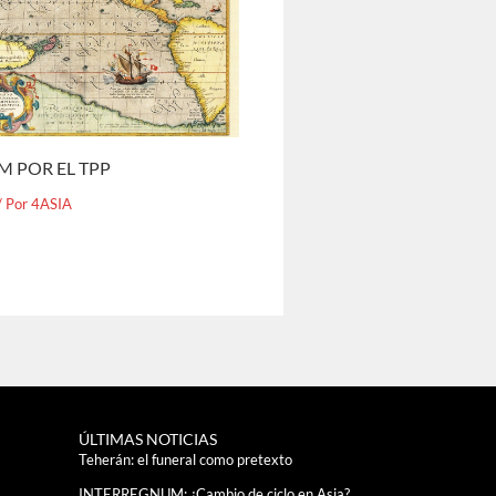
M POR EL TPP
/ Por
4ASIA
ÚLTIMAS NOTICIAS
Teherán: el funeral como pretexto
INTERREGNUM: ¿Cambio de ciclo en Asia?