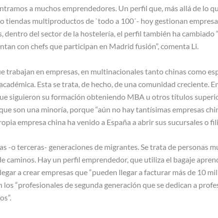
ntramos a muchos emprendedores. Un perfil que, más allá de lo qu
s o tiendas multiproductos de `todo a 100´- hoy gestionan empresa
s, dentro del sector de la hostelería, el perfil también ha cambiado
entan con chefs que participan en Madrid fusión”, comenta Li.
que trabajan en empresas, en multinacionales tanto chinas como e
 académica. Esta se trata, de hecho, de una comunidad creciente. 
que siguieron su formación obteniendo MBA u otros títulos super
que son una minoría, porque “aún no hay tantísimas empresas china
opia empresa china ha venido a España a abrir sus sucursales o fili
as -o terceras- generaciones de migrantes. Se trata de personas 
 caminos. Hay un perfil emprendedor, que utiliza el bagaje aprend
legar a crear empresas que “pueden llegar a facturar más de 10 mi
 los “profesionales de segunda generación que se dedican a prof
os”.