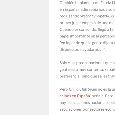
También hablamos con Estela Li
en España nadie sabía nada sobr
red usando
Wechat y WhatsApp
primer jugar empezó de una man
Cuando se consolidó, llegó a te
papel importante en la percepc
“en lugar de que la gente dijera
dispuestos a ayudarnos!´”.
Sobre las preocupaciones que pu
gente está muy contenta. España
preferencial, sino que se les tr
Pero
China Club Spain
no es la ú
chinos en España
”, señala. Per
hay asociaciones nacionales, si
asociaciones por sectores económ