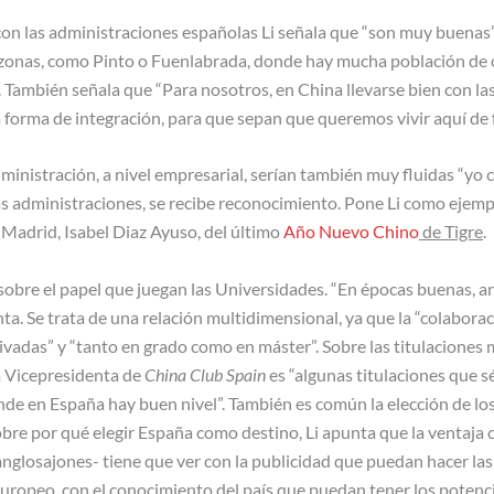
s con las administraciones españolas Li señala que “son muy buenas”
zonas, como Pinto o Fuenlabrada, donde hay mucha población de or
 También señala que “Para nosotros, en China llevarse bien con las 
forma de integración, para que sepan que queremos vivir aquí de 
dministración, a nivel empresarial, serían también muy fluidas “yo
as administraciones, se recibe reconocimiento. Pone Li como ejemplo
Madrid, Isabel Diaz Ayuso, del último
Año Nuevo Chino
de Tigre
.
obre el papel que juegan las Universidades. “En épocas buenas, a
ta. Se trata de una relación multidimensional, ya que la “colabora
vadas” y “tanto en grado como en máster”. Sobre las titulaciones 
la Vicepresidenta de
China Club Spain
es “algunas titulaciones que s
de en España hay buen nivel”. También es común la elección de lo
obre por qué elegir España como destino, Li apunta que la ventaja
 anglosajones- tiene que ver con la publicidad que puedan hacer la
uropeo, con el conocimiento del país que puedan tener los potenci