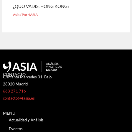
¿QUO VADIS, HONG KONG?
Asia
/ Por
4ASIA
CONTACTO
C/Infanta Mercedes 31, Bajo.
28020 Madrid
663 271 716
contacto@4asia.es
MENÚ
Actualidad y Análisis
Eventos