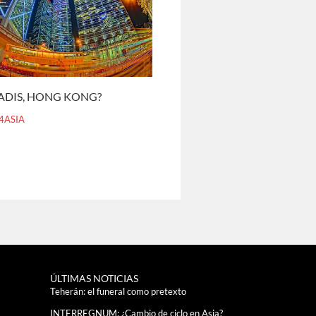
ADIS, HONG KONG?
4ASIA
ÚLTIMAS NOTICIAS
Teherán: el funeral como pretexto
INTERREGNUM: ¿Cambio de ciclo en Asia?