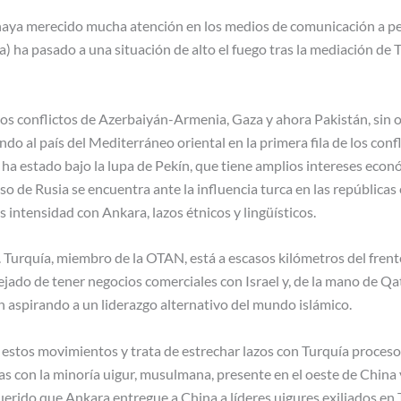
 haya merecido mucha atención en los medios de comunicación a pe
a) ha pasado a una situación de alto el fuego tras la mediación de
os conflictos de Azerbaiyán-Armenia, Gaza y ahora Pakistán, sin ol
ando al país del Mediterráneo oriental en la primera fila de los con
 ha estado bajo la lupa de Pekín, que tiene amplios intereses econ
ceso de Rusia se encuentra ante la influencia turca en las repúblicas
intensidad con Ankara, lazos étnicos y lingüísticos.
 Turquía, miembro de la OTAN, está a escasos kilómetros del fren
jado de tener negocios comerciales con Israel y, de la mano de Qat
n aspirando a un liderazgo alternativo del mundo islámico.
estos movimientos y trata de estrechar lazos con Turquía proceso
cas con la minoría uigur, musulmana, presente en el oeste de China
querido que Ankara entregue a China a líderes uigures exiliados en