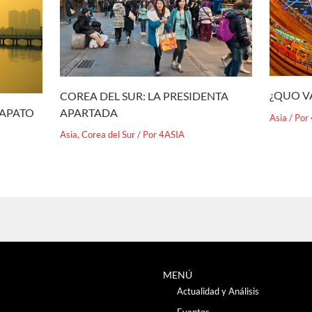
¿QUO V
COREA DEL SUR: LA PRESIDENTA
APARTADA
ZAPATO
Asia
/ Por
Asia
,
Corea del Sur
/ Por
4ASIA
MENÚ
Actualidad y Análisis