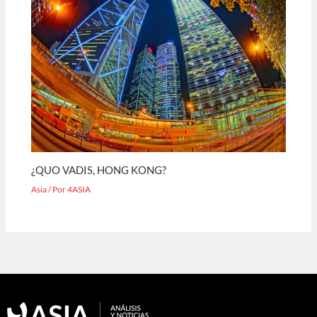
¿QUO VADIS, HONG KONG?
Asia
/ Por
4ASIA