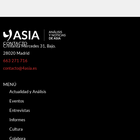
CONTACTO
C/Infanta Mercedes 31, Bajo.
28020 Madrid
663 271 716
contacto@4asia.es
MENÚ
Actualidad y Análisis
Eventos
Entrevistas
Informes
Cultura
Colabora