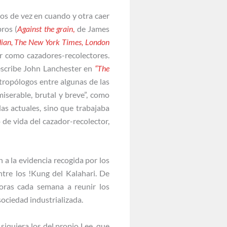
nos de vez en cuando y otra caer
ros (
Against the grain
,
de James
ian,
The New York Times,
London
r como cazadores-recolectores.
scribe John Lanchester en
“The
antropólogos entre algunas de las
miserable, brutal y breve”, como
as actuales, sino que trabajaba
o de vida del cazador-recolector,
a la evidencia recogida por los
ntre los !Kung del Kalahari. De
oras cada semana a reunir los
ociedad industrializada.
siquiera los del propio Lee, que