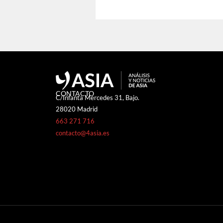
CONTACTO
C/Infanta Mercedes 31, Bajo.
28020 Madrid
663 271 716
contacto@4asia.es