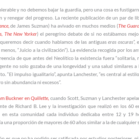
olerable y no debemos bajar la guardia, pero una cosa es fustigar
 y renegar del progreso. La reciente publicación de un par de lib
ance,
de James Suzman) ha avivado en muchos medios (
The Guard
s,
The New Yorker
) el peregrino debate de si no estábamos mejo
 queremos decir cuando hablamos de las antiguas
eras oscuras”,
e
menos, “Juicio a la civilización”). La evidencia recogida por los 
encia de que antes del Neolítico la existencia fuera “solitaria, 
nte no solo gozaba de una longevidad y una salud similares a l
 “El impulso igualitario”, apunta Lanchester, “es central al estil
o sin abundancia ni excesos”.
iam Buckner en
Quillette,
cuando Scott, Suzman y Lanchester apelan 
e de Richard B. Lee y la investigación que realizó en los 60 e
, en esta comunidad cada individuo dedicaba entre 12 y 19 h
a una proporción de mayores de 60 años similar a la de cualquier s
ón es que no ha podido ser ratificada por estudios posteriores, ni 