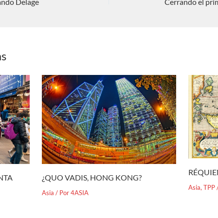
ando Delage
as
RÉQUIE
¿QUO VADIS, HONG KONG?
ENTA
Asia
,
TPP
Asia
/ Por
4ASIA