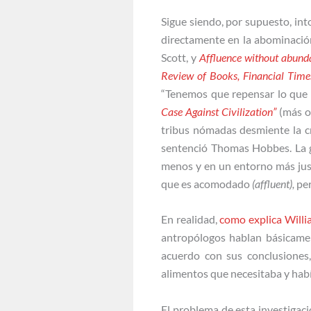
Sigue siendo, por supuesto, int
directamente en la abominación
Scott, y
Affluence without abund
Review of Books,
Financial Time
“Tenemos que repensar lo que
Case Against Civilization”
(más o 
tribus nómadas desmiente la cre
sentenció Thomas Hobbes. La ge
menos y en un entorno más justo.
que es acomodado
(affluent),
per
En realidad,
como explica Will
antropólogos hablan básicament
acuerdo con sus conclusiones
alimentos que necesitaba y habí
El problema de esta investigaci