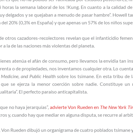
 horas la semana laboral de los !Kung. En cuanto a la calidad d
uy delgados y se quejaban a menudo de pasar hambre”. Howell tam
a del 20% (0,3% en España) y que apenas un 57% de los niños supe
 de otros cazadores-recolectores revelan que el infanticidio femeni
 a la de las naciones más violentas del planeta.
bienes atenúa el afán de consumo, pero llevamos la envidia tan i
renta o de propiedades, nos inventamos cualquier otra. Lo cuen
 Medicine, and Public Health
sobre los tsimane. En esta tribu de 
n que se ejerza la menor coerción sobre nadie. Constituye un
alitaria”. El perfecto paraíso anticapitalista.
 que no haya jerarquías”,
advierte Von Rueden en
The New York Ti
ros y, cuando hay que mediar en alguna disputa, se recurre al arbi
s, Von Rueden dibujó un organigrama de cuatro poblados tsimane y