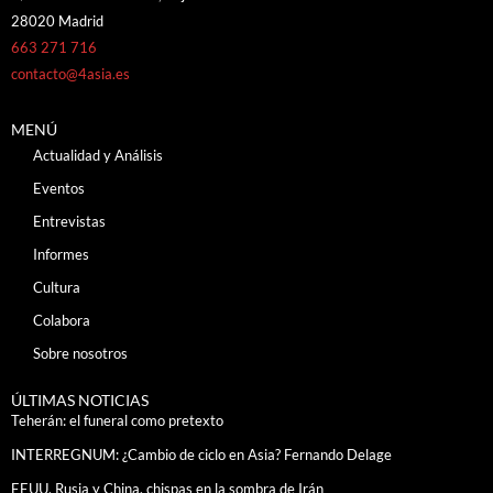
28020 Madrid
663 271 716
contacto@4asia.es
MENÚ
Actualidad y Análisis
Eventos
Entrevistas
Informes
Cultura
Colabora
Sobre nosotros
ÚLTIMAS NOTICIAS
Teherán: el funeral como pretexto
INTERREGNUM: ¿Cambio de ciclo en Asia? Fernando Delage
EEUU, Rusia y China, chispas en la sombra de Irán