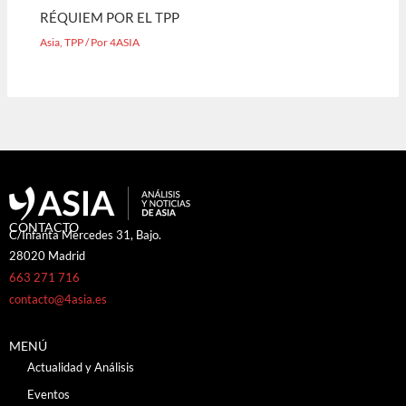
RÉQUIEM POR EL TPP
Asia
,
TPP
/ Por
4ASIA
CONTACTO
C/Infanta Mercedes 31, Bajo.
28020 Madrid
663 271 716
contacto@4asia.es
MENÚ
Actualidad y Análisis
Eventos