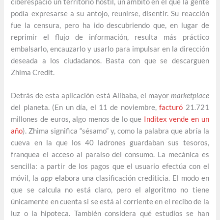
ciberespacio un territorio hostil, un ámbito en el que la gente
podía expresarse a su antojo, reunirse, disentir. Su reacción
fue la censura, pero ha ido descubriendo que, en lugar de
reprimir el flujo de información, resulta más práctico
embalsarlo, encauzarlo y usarlo para impulsar en la dirección
deseada a los ciudadanos. Basta con que se descarguen
Zhima Credit.
Detrás de esta aplicación está Alibaba, el mayor
marketplace
del planeta. (En un día, el 11 de noviembre,
facturó
21.721
millones de euros, algo menos de lo que
Inditex vende en un
año
). Zhima significa “sésamo” y, como la palabra que abría la
cueva en la que los 40 ladrones guardaban sus tesoros,
franquea el acceso al paraíso del consumo. La mecánica es
sencilla: a partir de los pagos que el usuario efectúa con el
móvil, la
app
elabora una clasificación crediticia. El modo en
que se calcula no está claro, pero el algoritmo no tiene
únicamente en cuenta si se está al corriente en el recibo de la
luz o la hipoteca. También considera qué estudios se han