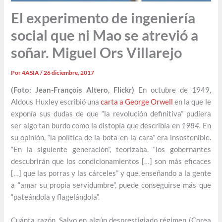
El experimento de ingeniería
social que ni Mao se atrevió a
soñar. Miguel Ors Villarejo
Por
4ASIA
/
26 diciembre, 2017
(Foto: Jean-François Altero, Flickr)
En octubre de 1949,
Aldous Huxley escribió una
carta a George Orwell
en la que le
exponía sus dudas de que “la revolución definitiva” pudiera
ser algo tan burdo como la distopía que describía en
1984.
En
su opinión, “la política de la-bota-en-la-cara” era insostenible.
“En la siguiente generación”, teorizaba, “los gobernantes
descubrirán que los condicionamientos […] son más eficaces
[…] que las porras y las cárceles” y que, enseñando a la gente
a “amar su propia servidumbre”, puede conseguirse más que
“pateándola y flagelándola”.
Cuánta razón. Salvo en algún desprestigiado régimen (Corea