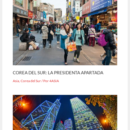
COREA DEL SUR: LA PRESIDENTA APARTADA
Asia
,
Corea del Sur
/ Por
4ASIA