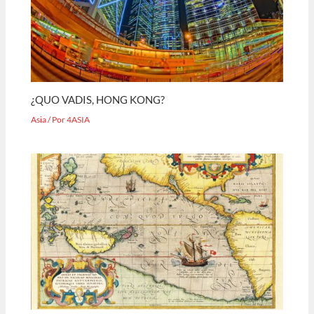
¿QUO VADIS, HONG KONG?
Asia
/ Por
4ASIA