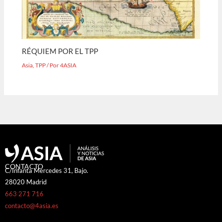
RÉQUIEM POR EL TPP
Asia
,
TPP
/ Por
4ASIA
CONTACTO
C/Infanta Mercedes 31, Bajo.
28020 Madrid
663 271 716
contacto@4asia.es