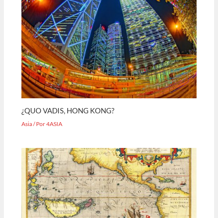
¿QUO VADIS, HONG KONG?
Asia
/ Por
4ASIA