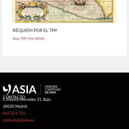
RÉQUIEM POR EL TPP
Asia
,
TPP
/ Por
4ASIA
CONTACTO
C/Infanta Mercedes 31, Bajo.
28020 Madrid
663 271 716
contacto@4asia.es