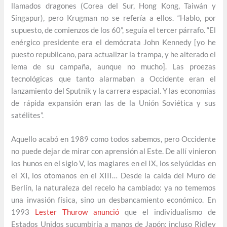
llamados dragones (Corea del Sur, Hong Kong, Taiwán y
Singapur), pero Krugman no se refería a ellos. “Hablo, por
supuesto, de comienzos de los 60”, seguía el tercer párrafo. “El
enérgico presidente era el demócrata John Kennedy [yo he
puesto republicano, para actualizar la trampa, y he alterado el
lema de su campaña, aunque no mucho]. Las proezas
tecnológicas que tanto alarmaban a Occidente eran el
lanzamiento del Sputnik y la carrera espacial. Y las economías
de rápida expansión eran las de la Unión Soviética y sus
satélites”.
Aquello acabó en 1989 como todos sabemos, pero Occidente
no puede dejar de mirar con aprensión al Este. De allí vinieron
los hunos en el siglo V, los magiares en el IX, los selyúcidas en
el XI, los otomanos en el XIII… Desde la caída del Muro de
Berlín, la naturaleza del recelo ha cambiado: ya no tememos
una invasión física, sino un desbancamiento económico. En
1993
Lester Thurow anunció
que el individualismo de
Estados Unidos sucumbiría a manos de Japón; incluso Ridley