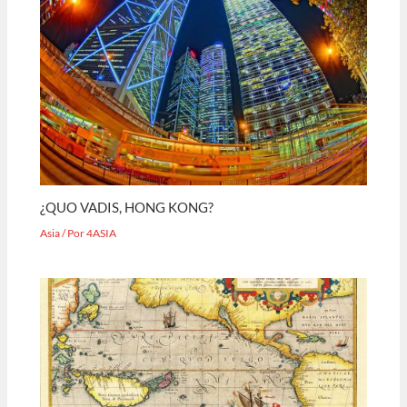
¿QUO VADIS, HONG KONG?
Asia
/ Por
4ASIA