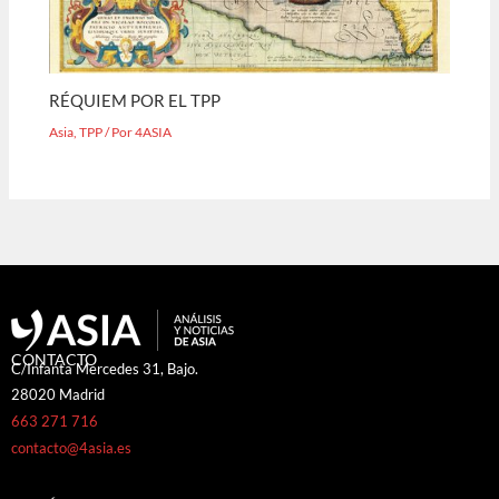
RÉQUIEM POR EL TPP
Asia
,
TPP
/ Por
4ASIA
CONTACTO
C/Infanta Mercedes 31, Bajo.
28020 Madrid
663 271 716
contacto@4asia.es