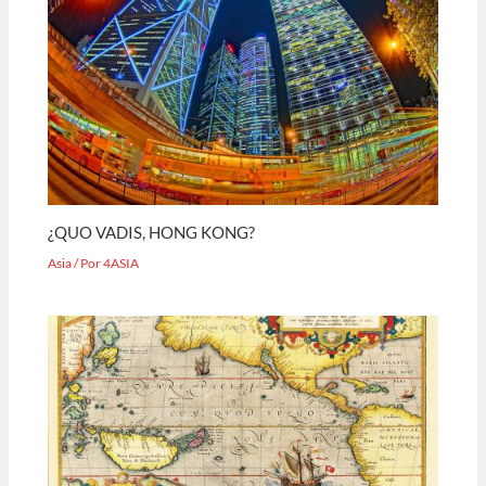
¿QUO VADIS, HONG KONG?
Asia
/ Por
4ASIA