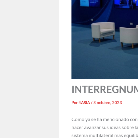
INTERREGNUM: 
Por
4ASIA
/
3 octubre, 2023
Como ya se ha mencionado con a
hacer avanzar sus ideas sobre la
sistema multilateral más equili