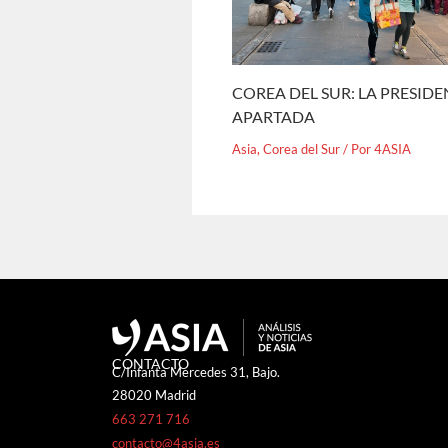
COREA DEL SUR: LA PRESID
APARTADA
Asia
,
Corea del Sur
/ Por
4ASIA
CONTACTO
C/Infanta Mercedes 31, Bajo.
28020 Madrid
663 271 716
contacto@4asia.es