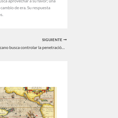
busca aprovechar a su favor; una
e cambio de era. Su respuesta
s.
SIGUIENTE
El Senado americano busca controlar la penetración china en EEUU. Nieves C. Pérez R.