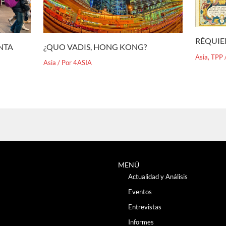
RÉQUIE
¿QUO VADIS, HONG KONG?
ENTA
Asia
,
TPP
Asia
/ Por
4ASIA
MENÚ
Actualidad y Análisis
Eventos
Entrevistas
Informes