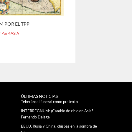
M POR EL TPP
/ Por
4ASIA
ÚLTIMAS NOTICIAS
Teherán: el funeral como pretexto
INTERREGNUM: ¿Cambio de ciclo en Asia?
Fernando Delage
EEUU, Rusia y China, chispas en la sombra de