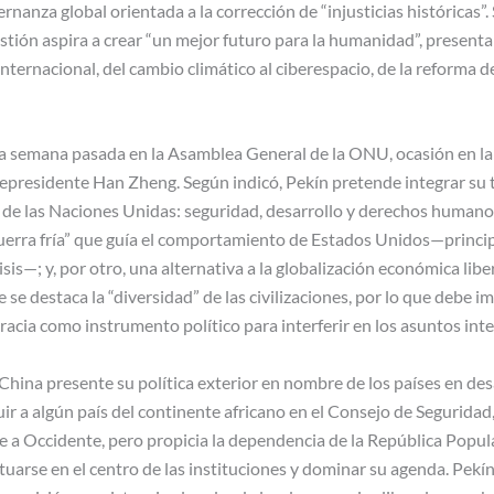
nanza global orientada a la corrección de “injusticias históricas”. 
estión aspira a crear “un mejor futuro para la humanidad”, present
internacional, del cambio climático al ciberespacio, de la reforma 
 la semana pasada en la Asamblea General de la ONU, ocasión en la
epresidente Han Zheng. Según indicó, Pekín pretende integrar su tr
 de las Naciones Unidas: seguridad, desarrollo y derechos humanos.
uerra fría” que guía el comportamiento de Estados Unidos—principa
sis—; y, por otro, una alternativa a la globalización económica li
se destaca la “diversidad” de las civilizaciones, por lo que debe im
cia como instrumento político para interferir en los asuntos inte
China presente su política exterior en nombre de los países en desa
ir a algún país del continente africano en el Consejo de Seguridad,
 a Occidente, pero propicia la dependencia de la República Popul
ituarse en el centro de las instituciones y dominar su agenda. Pekín