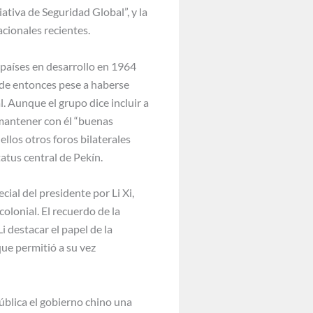
iativa de Seguridad Global”, y la
acionales recientes.
 países en desarrollo en 1964
de entonces pese a haberse
. Aunque el grupo dice incluir a
 mantener con él “buenas
llos otros foros bilaterales
atus central de Pekín.
al del presidente por Li Xi,
lonial. El recuerdo de la
i destacar el papel de la
que permitió a su vez
pública el gobierno chino una