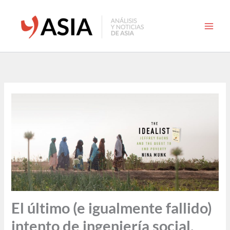
Ir
al
contenido
El último (e igualmente fallido)
intento de ingeniería social.