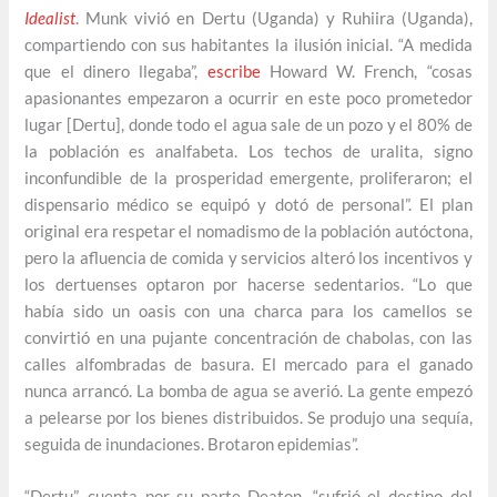
Idealist
. Munk vivió en Dertu (Uganda) y Ruhiira (Uganda),
compartiendo con sus habitantes la ilusión inicial. “A medida
que el dinero llegaba”,
escribe
Howard W. French, “cosas
apasionantes empezaron a ocurrir en este poco prometedor
lugar [Dertu], donde todo el agua sale de un pozo y el 80% de
la población es analfabeta. Los techos de uralita, signo
inconfundible de la prosperidad emergente, proliferaron; el
dispensario médico se equipó y dotó de personal”. El plan
original era respetar el nomadismo de la población autóctona,
pero la afluencia de comida y servicios alteró los incentivos y
los dertuenses optaron por hacerse sedentarios. “Lo que
había sido un oasis con una charca para los camellos se
convirtió en una pujante concentración de chabolas, con las
calles alfombradas de basura. El mercado para el ganado
nunca arrancó. La bomba de agua se averió. La gente empezó
a pelearse por los bienes distribuidos. Se produjo una sequía,
seguida de inundaciones. Brotaron epidemias”.
“Dertu”, cuenta por su parte Deaton, “sufrió el destino del