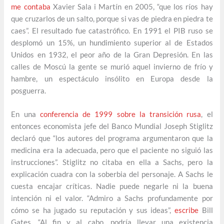
me contaba
Xavier Sala i Martín en 2005, “que los ríos hay
que cruzarlos de un salto, porque si vas de piedra en piedra te
caes”. El resultado fue catastrófico. En 1991 el PIB ruso se
desplomó un 15%, un hundimiento superior al de Estados
Unidos en 1932, el peor año de la Gran Depresión. En las
calles de Moscú la gente se murió aquel invierno de frío y
hambre, un espectáculo insólito en Europa desde la
posguerra.
En una
conferencia de 1999 sobre la transición rusa
, el
entonces economista jefe del Banco Mundial Joseph Stiglitz
declaró que “los autores del programa argumentaron que la
medicina era la adecuada, pero que el paciente no siguió las
instrucciones”. Stiglitz no citaba en ella a Sachs, pero la
explicación cuadra con la soberbia del personaje. A Sachs le
cuesta encajar críticas. Nadie puede negarle ni la buena
intención ni el valor. “Admiro a Sachs profundamente por
cómo se ha jugado su reputación y sus ideas”,
escribe
Bill
Gates. “Al fin y al cabo, podría llevar una existencia