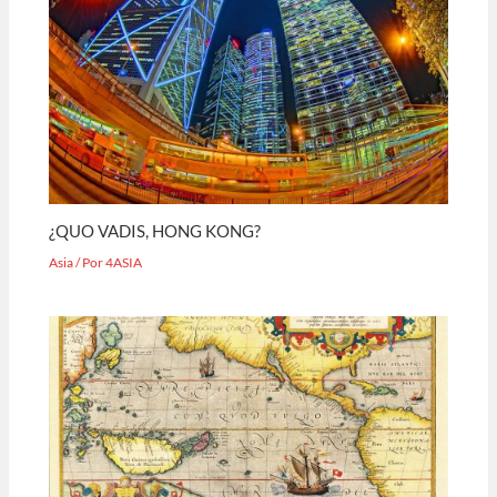
¿QUO VADIS, HONG KONG?
Asia
/ Por
4ASIA