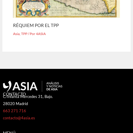
RÉQUIEM POR EL TPP
Asia
,
TPP
/ Por
4ASIA
CONTACTO
C/Infanta Mercedes 31, Bajo.
28020 Madrid
663 271 716
contacto@4asia.es
MENÚ