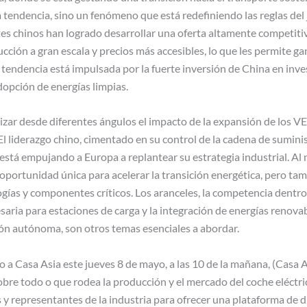
 tendencia, sino un fenómeno que está redefiniendo las reglas del 
tes chinos han logrado desarrollar una oferta altamente competitiv
ucción a gran escala y precios más accesibles, lo que les permite g
 tendencia está impulsada por la fuerte inversión de China en inves
dopción de energías limpias.
lizar desde diferentes ángulos el impacto de la expansión de los V
l liderazgo chino, cimentado en su control de la cadena de sumini
 está empujando a Europa a replantear su estrategia industrial. Al
oportunidad única para acelerar la transición energética, pero tam
ías y componentes críticos. Los aranceles, la competencia dentro 
cesaria para estaciones de carga y la integración de energías renova
ción autónoma, son otros temas esenciales a abordar.
 a Casa Asia este jueves 8 de mayo, a las 10 de la mañana, (Casa As
re todo o que rodea la producción y el mercado del coche eléctric
s y representantes de la industria para ofrecer una plataforma de d