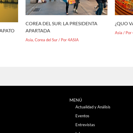
¿QUO V
COREA DEL SUR: LA PRESIDENTA
APARTADA
ZAPATO
Asia
/ Por
Asia
,
Corea del Sur
/ Por
4ASIA
MENÚ
Actualidad y Análisis
Eventos
Entrevistas