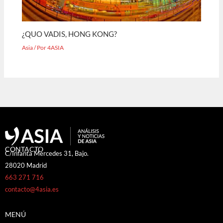
¿QUO VADIS, HONG KONG?
Asia
/ Por
4ASIA
CONTACTO
C/Infanta Mercedes 31, Bajo.
28020 Madrid
663 271 716
contacto@4asia.es
MENÚ