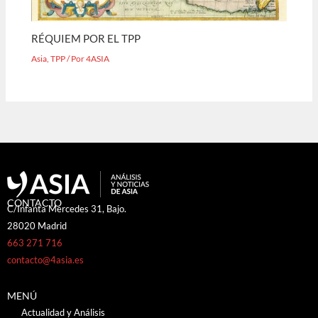
RÉQUIEM POR EL TPP
Asia
,
TPP
/ Por
4ASIA
CONTACTO
C/Infanta Mercedes 31, Bajo.
28020 Madrid
663 271 716
contacto@4asia.es
MENÚ
Actualidad y Análisis