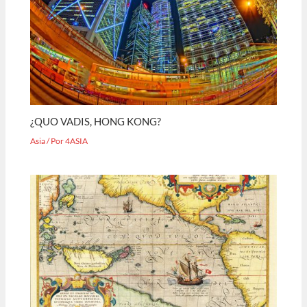
¿QUO VADIS, HONG KONG?
Asia
/ Por
4ASIA