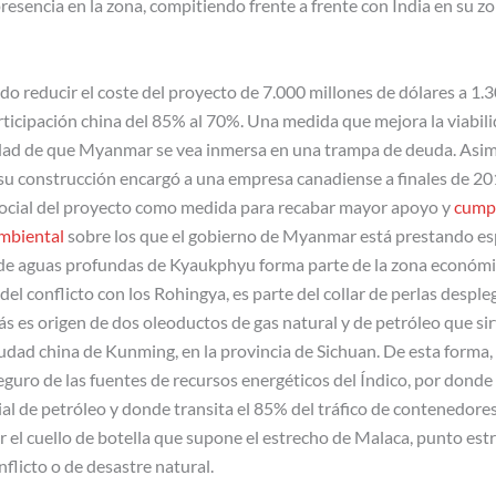
resencia en la zona, compitiendo frente a frente con India en su zo
 reducir el coste del proyecto de 7.000 millones de dólares a 1.3
rticipación china del 85% al 70%. Una medida que mejora la viabil
idad de que Myanmar se vea inmersa en una trampa de deuda. Asim
su construcción encargó a una empresa canadiense a finales de 20
ocial del proyecto como medida para recabar mayor apoyo y
cumpl
mbiental
sobre los que el gobierno de Myanmar está prestando esp
 de aguas profundas de Kyaukphyu forma parte de la zona económic
del conflicto con los Rohingya, es parte del collar de perlas despl
ás es origen de dos oleoductos de gas natural y de petróleo que si
iudad china de Kunming, en la provincia de Sichuan. De esta forma,
uro de las fuentes de recursos energéticos del Índico, por donde 
l de petróleo y donde transita el 85% del tráfico de contenedores
 el cuello de botella que supone el estrecho de Malaca, punto est
nflicto o de desastre natural.