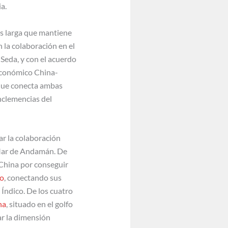
a.
ás larga que mantiene
 la colaboración en el
 Seda, y con el acuerdo
Económico China-
 que conecta ambas
nclemencias del
ar la colaboración
l Mar de Andamán. De
 China por conseguir
co
, conectando sus
 Índico. De los cuatro
na
, situado en el golfo
ar la dimensión