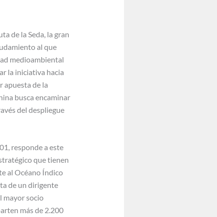
ta de la Seda, la gran
deudamiento al que
idad medioambiental
 la iniciativa hacia
r apuesta de la
China busca encaminar
través del despliegue
001, responde a este
stratégico que tienen
nte al Océano Índico
ita de un dirigente
el mayor socio
parten más de 2.200