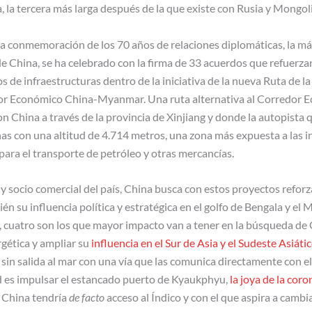
, la tercera más larga después de la que existe con Rusia y Mongoli
 la conmemoración de los 70 años de relaciones diplomáticas, la m
e China, se ha celebrado con la firma de 33 acuerdos que refuerzan
s de infraestructuras dentro de la iniciativa de la nueva Ruta de la
dor Económico China-Myanmar. Una ruta alternativa al Corredor 
on China a través de la provincia de Xinjiang y donde la autopista
nas con una altitud de 4.714 metros, una zona más expuesta a las i
ara el transporte de petróleo y otras mercancías.
 socio comercial del país, China busca con estos proyectos reforz
n su influencia política y estratégica en el golfo de Bengala y e
, cuatro son los que mayor impacto van a tener en la búsqueda de
rgética y ampliar su
influencia en el Sur de Asia y el Sudeste Asiáti
r sin salida al mar con una vía que las comunica directamente con el
ad es impulsar el estancado puerto de Kyaukphyu,
la joya de la coro
e China tendría
de facto
acceso al Índico y con el que aspira a cambi