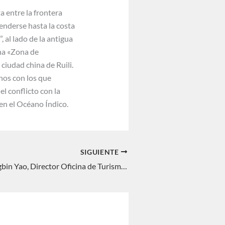
a entre la frontera
enderse hasta la costa
, al lado de la antigua
una «Zona de
iudad china de Ruili.
nos con los que
l conflicto con la
en el Océano Índico.
SIGUIENTE
Entrevista: Yongbin Yao, Director Oficina de Turismo de China en España. Carla Flores