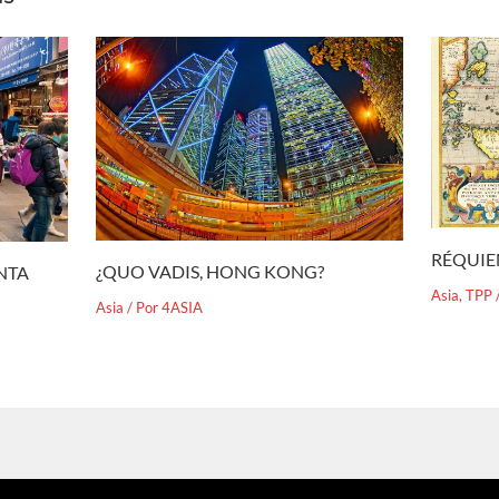
RÉQUIE
¿QUO VADIS, HONG KONG?
ENTA
Asia
,
TPP
Asia
/ Por
4ASIA