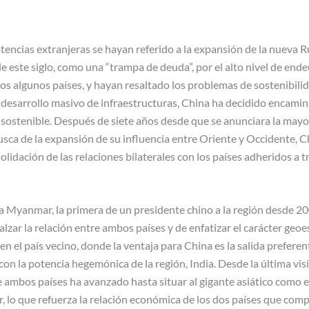
encias extranjeras se hayan referido a la expansión de la nueva Ru
 de este siglo, como una “trampa de deuda”, por el alto nivel de en
s algunos países, y hayan resaltado los problemas de sostenibil
esarrollo masivo de infraestructuras, China ha decidido encaminar
sostenible. Después de siete años desde que se anunciara la mayo
usca de la expansión de su influencia entre Oriente y Occidente, 
solidación de las relaciones bilaterales con los países adheridos a 
g a Myanmar, la primera de un presidente chino a la región desde 2
zar la relación entre ambos países y de enfatizar el carácter geoe
 en el país vecino, donde la ventaja para China es la salida prefere
con la potencia hegemónica de la región, India. Desde la última vis
re ambos países ha avanzado hasta situar al gigante asiático como 
 lo que refuerza la relación económica de los dos países que com