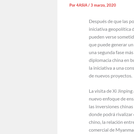
Por
4ASIA
/
3 marzo, 2020
Después de que las pot
iniciativa geopolítica
pueden verse sometido
que puede generar un d
una segunda fase más 
diplomacia china en b
la iniciativa a una con
de nuevos proyectos.
La visita de Xi Jinpin
nuevo enfoque de ensal
las inversiones chinas
donde podrá rivalizar 
chino, la relación ent
comercial de Myanmar,