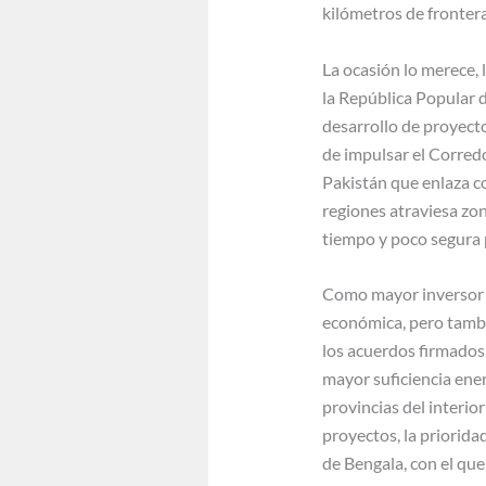
kilómetros de frontera
La ocasión lo merece,
la República Popular d
desarrollo de proyecto
de impulsar el Corre
Pakistán que enlaza c
regiones atraviesa zo
tiempo y poco segura p
Como mayor inversor y
económica, pero tambié
los acuerdos firmados
mayor suficiencia ene
provincias del interio
proyectos, la priorid
de Bengala, con el qu