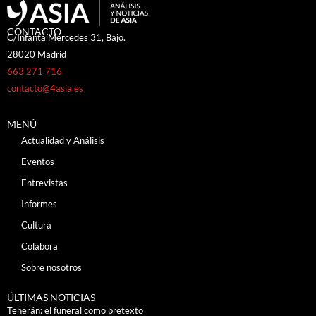
CONTACTO
C/Infanta Mercedes 31, Bajo.
28020 Madrid
663 271 716
contacto@4asia.es
MENÚ
Actualidad y Análisis
Eventos
Entrevistas
Informes
Cultura
Colabora
Sobre nosotros
ÚLTIMAS NOTICIAS
Teherán: el funeral como pretexto