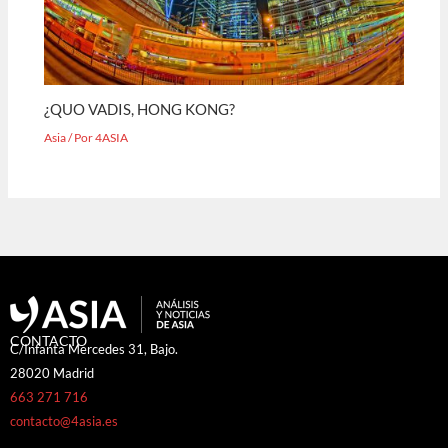
¿QUO VADIS, HONG KONG?
Asia
/ Por
4ASIA
CONTACTO
C/Infanta Mercedes 31, Bajo.
28020 Madrid
663 271 716
contacto@4asia.es