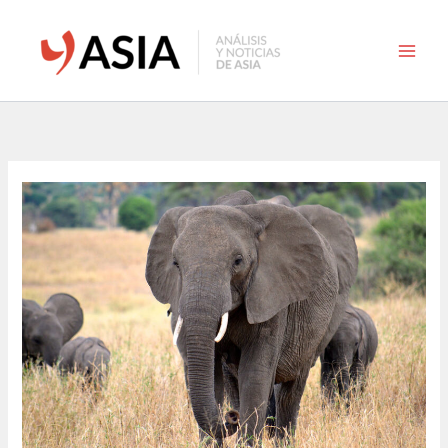
Ir
al
contenido