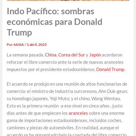
Indo Pacífico: sombras
económicas para Donald
Trump
Por
4ASIA
/
1 abril, 2025
La semana pasada,
China
,
Corea del Sur
y
Japón
acordaron
reforzar el libre comercio ante la serie de nuevos aranceles
impuestos por el presidente estadounidense,
Donald Trump
.
El acuerdo se produjo en una reunión de altos funcionarios de
comercio: el ministro de Industria surcoreano, Ahn Duk-geun;
su homólogo japonés, Yoji Muto; y el chino, Wang Wentao.
Esta es la primera reunión -a ese nivel en cinco años-, justo
días antes de que empiecen los
aranceles
sobre una enorme
gama de importaciones estadounidenses, incluidos coches,
camiones y piezas de automóviles. En realidad, aunque el
acuerdo se ha presentado bajo la coartada del libre comercio,