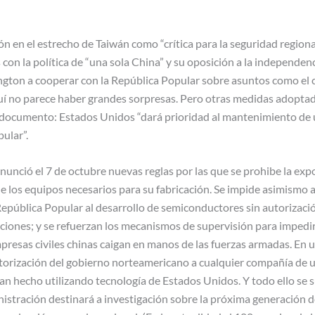
ón en el estrecho de Taiwán como “crítica para la seguridad regional 
n la política de “una sola China” y su oposición a la independenci
gton a cooperar con la República Popular sobre asuntos como el c
uí no parece haber grandes sorpresas. Pero otras medidas adopta
el documento: Estados Unidos “dará prioridad al mantenimiento de
ular”.
nció el 7 de octubre nuevas reglas por las que se prohibe la exp
los equipos necesarios para su fabricación. Se impide asimismo a 
epública Popular al desarrollo de semiconductores sin autorizació
taciones; y se refuerzan los mecanismos de supervisión para imped
resas civiles chinas caigan en manos de las fuerzas armadas. En 
utorización del gobierno norteamericano a cualquier compañía de u
an hecho utilizando tecnología de Estados Unidos. Y todo ello se 
nistración destinará a investigación sobre la próxima generación 