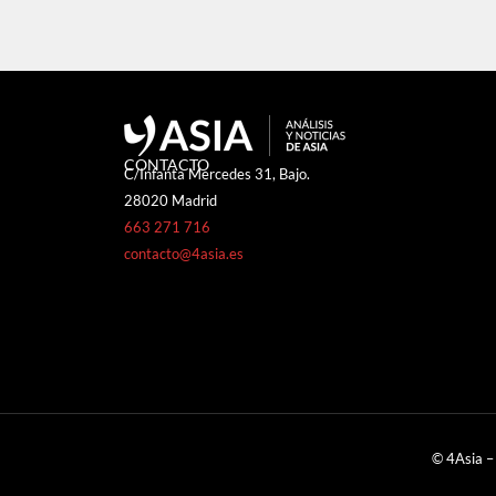
CONTACTO
C/Infanta Mercedes 31, Bajo.
28020 Madrid
663 271 716
contacto@4asia.es
© 4Asia –