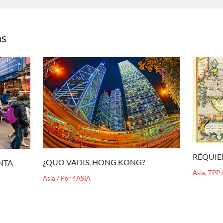
as
RÉQUIE
¿QUO VADIS, HONG KONG?
ENTA
Asia
,
TPP
Asia
/ Por
4ASIA