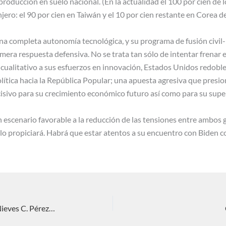
roducción en suelo nacional. (En la actualidad el 100 por cien de 
ero: el 90 por cien en Taiwán y el 10 por cien restante en Corea de
una completa autonomía tecnológica, y su programa de fusión civil
mera respuesta defensiva. No se trata tan sólo de intentar frenar e
ualitativo a sus esfuerzos en innovación, Estados Unidos redoble
 política hacia la República Popular; una apuesta agresiva que pre
cisivo para su crecimiento económico futuro así como para su super
escenario favorable a la reducción de las tensiones entre ambos 
 lo propiciará. Habrá que estar atentos a su encuentro con Biden 
Washington y los semiconductores. Nieves C. Pérez Rodríguez