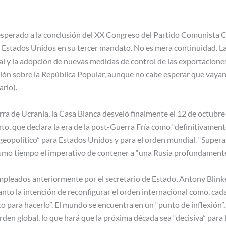
esperado a la conclusión del XX Congreso del Partido Comunista Ch
e Estados Unidos en su tercer mandato. No es mera continuidad. La
l y la adopción de nuevas medidas de control de las exportacione
esión sobre la República Popular, aunque no cabe esperar que vaya
ario).
rra de Ucrania, la Casa Blanca desveló finalmente el 12 de octubre
o, que declara la era de la post-Guerra Fría como “definitivamente
geopolítico” para Estados Unidos y para el orden mundial. “Superar
ismo tiempo el imperativo de contener a “una Rusia profundamente
pleados anteriormente por el secretario de Estado, Antony Blink
anto la intención de reconfigurar el orden internacional como, cad
ico para hacerlo”. El mundo se encuentra en un “punto de inflexió
 orden global, lo que hará que la próxima década sea “decisiva” para